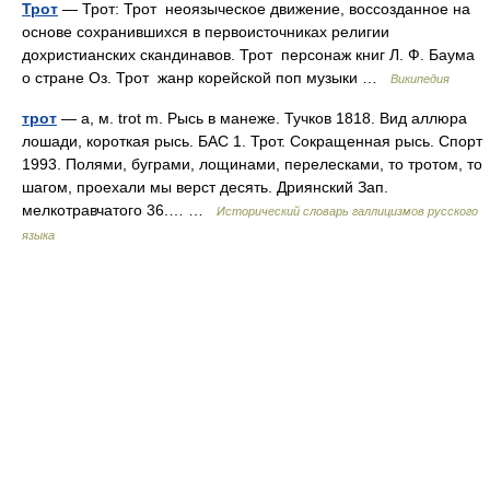
Трот
— Трот: Трот неоязыческое движение, воссозданное на
основе сохранившихся в первоисточниках религии
дохристианских скандинавов. Трот персонаж книг Л. Ф. Баума
о стране Оз. Трот жанр корейской поп музыки …
Википедия
трот
— а, м. trot m. Рысь в манеже. Тучков 1818. Вид аллюра
лошади, короткая рысь. БАС 1. Трот. Сокращенная рысь. Спорт
1993. Полями, буграми, лощинами, перелесками, то тротом, то
шагом, проехали мы верст десять. Дриянский Зап.
мелкотравчатого 36.… …
Исторический словарь галлицизмов русского
языка