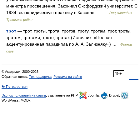
министра просвещения. Закончил Оксфордский университет. С
1934 вел юридическую практику в Касселе.… …
Энциклопедия
Третьего рейха
трот
— трот, троты, трота, тротов, троту, тротам, трот, троты,
тротом, тротами, троте, тротах (Источник: «Полная
акцентуированная парадигма по А. А. Зализняку») …
Формы
слов
© Академик, 2000-2026
18+
Обратная связь:
Техподдержка
,
Реклама на сайте
👣 Путешествия
Экспорт словарей на сайты
, сделанные на PHP,
Joomla,
Drupal,
WordPress, MODx.