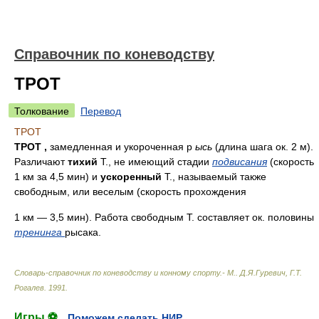
Справочник по коневодству
ТРОТ
Толкование
Перевод
ТРОТ
ТРОТ ,
замедленная и укороченная р
ысь
(длина шага ок. 2 м).
Различают
тихий
Т., не имеющий стадии
подвисания
(скорость
1 км за 4,5 мин) и
ускоренный
Т., называемый также
свободным, или веселым (скорость прохождения
1 км — 3,5 мин). Работа свободным Т. составляет ок. половины
тренинга
рысака.
Словарь-справочник по коневодству и конному спорту.- М.
.
Д.Я.Гуревич, Г.Т.
Рогалев
.
1991
.
Игры ⚽
Поможем сделать НИР