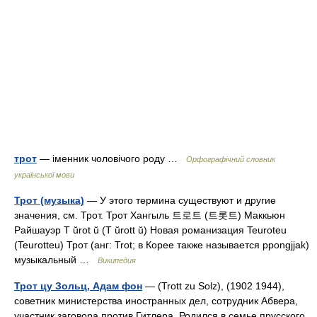
трот
— іменник чоловічого роду …
Орфографічний словник
української мови
Трот (музыка)
— У этого термина существуют и другие
значения, см. Трот. Трот Хангыль 트로트 (트롯트) Маккьюн
Райшауэр T ŭrot ŭ (T ŭrott ŭ) Новая романизация Teuroteu
(Teurotteu) Трот (анг: Trot; в Корее также называется ppongjjak)
музыкальный …
Википедия
Трот цу Зольц, Адам фон
— (Trott zu Solz), (1902 1944),
советник министерства иностранных дел, сотрудник Абвера,
участник заговора против Гитлера. Родился в семье прусского